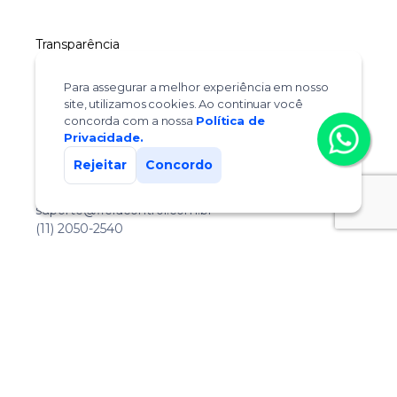
Transparência
ouvidoria@fieldcontrol.com.br
Termos de uso
Para assegurar a melhor experiência em nosso
Politica de privacidade
site, utilizamos cookies. Ao continuar você
Lei Geral de Proteção de Dados
concorda com a nossa
Política de
Privacidade.
Rejeitar
Concordo
Suporte
Central de ajuda
suporte@fieldcontrol.com.br
(11) 2050-2540
Siga a Field Control nas redes sociais:
© 2026 Field Control | Todos os direitos reservados.
Desenvolvido com 💙 em SJRP e SP.