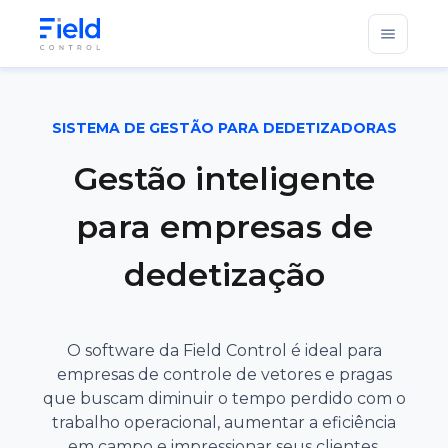
Baixar materiais gratuitos
Energia Solar
Ver materiais
Limpeza geral
App para equipes externas
Trabalhe com a gente
Provedores de internet
Conhecer o produto
SISTEMA DE GESTÃO PARA DEDETIZADORAS
Ver vagas abertas
Gestão inteligente
Elevadores
Blog
para empresas de
Dedetização
Acessar o blog
O que é a Field
dedetização
Instalações elétricas
Saiba mais
Construção Civil
O software da Field Control é ideal para
empresas de controle de vetores e pragas
Cozinha Industrial
que buscam diminuir o tempo perdido com o
trabalho operacional, aumentar a eficiência
CFTV e Segurança Eletrônica
em campo e impressionar seus clientes.